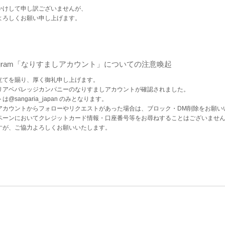
かけして申し訳ございませんが、
よろしくお願い申し上げます。
tagram「なりすましアカウント」についての注意喚起
立てを賜り、厚く御礼申し上げます。
リアベバレッジカンパニーのなりすましアカウントが確認されました。
sangaria_japan のみとなります。
アカウントからフォローやリクエストがあった場合は、ブロック・DM削除をお願い
ペーンにおいてクレジットカード情報・口座番号等をお尋ねすることはございませ
すが、ご協力よろしくお願いいたします。