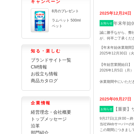
キャンペーン
8月のプレゼント
2025年12月24日
ラムペット 500ml
年末年始
お知らせ
ペット
誠に勝手ながら、弊
が、何卒ご了承くだ
【年末年始休業期間
知る・楽しむ
2025年12月30日（
ブランドサイト一覧
【年始営業開始日】
CM情報
2026年1月5日（
お役立ち情報
商品カタログ
休業期間中にいただ
2025年09月27日
企業情報
【重要】
お知らせ
経営理念・会社概要
9月27日(土)9:00～
トップメッセージ
当社Webサーバー
沿革
この期間につきまし
部門紹介